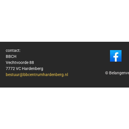
contact:
BBCH
Vechtvoorde 88
7772 VC Hardenberg
© Belangenv
bestuur@bbcentrumhardenberg.nl