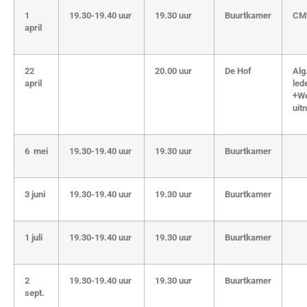
1
19.30-19.40 uur
19.30 uur
Buurtkamer
CM
april
22
20.00 uur
De Hof
Alg
april
led
+We
uit
6 mei
19.30-19.40 uur
19.30 uur
Buurtkamer
3 juni
19.30-19.40 uur
19.30 uur
Buurtkamer
1 juli
19.30-19.40 uur
19.30 uur
Buurtkamer
2
19.30-19.40 uur
19.30 uur
Buurtkamer
sept.