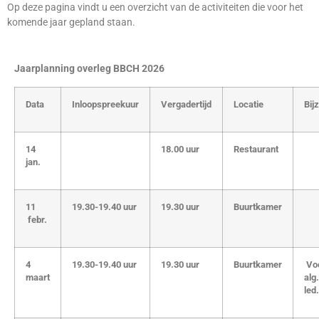
Op deze pagina vindt u een overzicht van de activiteiten die voor het
komende jaar gepland staan.
Jaarplanning overleg BBCH 2026
Data
Inloopspreekuur
Vergadertijd
Locatie
Bij
14
18.00 uur
Restaurant
jan.
11
19.30-19.40 uur
19.30 uur
Buurtkamer
febr.
4
19.30-19.40 uur
19.30 uur
Buurtkamer
Voo
maart
alg.
led