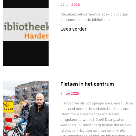
22 juli 2025
Resultaat behoefteonderzoek dit voorjaar
gehouden door de bibliotheek
Lees verder
Fietsen in het centrum
9 mei 2025
Ik moet me als voetganger excuseren! Bijna
niemand neemt dit verkeersbord serieus:
‘Moet me als voetganger excuseren,
omgekeerde wereld’ Zoef! Daar gaat er
weer één. In Hardenberg lappen fietsers de
‘afstappen’-borden aan hun laars. Grote