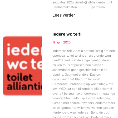
augustus 2026 via info@jdbhardenberg.nl
Deelnamekosten : per team
Lees verder
Iedere wc telt!
19 april 2026
Iedere wc telt Vindt u het ook lastig om een
openbaar toilet te vinden als u onderweg
bent?U bent niet de enige. Veel ouderen
blijven thuis of passen hun plannen
aanomdat er geen geschikt toilet in de
buurt is. Dat moet anders! Daarom
organiseert het Platform Inclusief
Gemeente Hardenberg op woensdag 6 mei
om 19:30 uur een bijzondere bijeenkomst
over dit belangrijke onderwerp in theater de
Voorveghter, Badhuisplein 3, Hardenberg.
Samen met andere inwoners, ondernemers
en de gemeente willen we werken aan een
Hardenberg waar iedereen (jong én oud)
zonder zorgen op pad kan. Ondernemers,