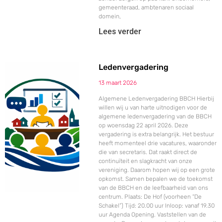
gemeenteraad, ambtenaren sociaal
domein,
Lees verder
Ledenvergadering
13 maart 2026
Algemene Ledenvergadering BBCH Hierbij
willen wij u van harte uitnodigen voor de
algemene ledenvergadering van de BBCH
op woensdag 22 april 2026. Deze
vergadering is extra belangrijk. Het bestuur
heeft momenteel drie vacatures, waaronder
die van secretaris. Dat raakt direct de
continuïteit en slagkracht van onze
vereniging. Daarom hopen wij op een grote
opkomst. Samen bepalen we de toekomst
van de BBCH en de leefbaarheid van ons
centrum. Plaats: De Hof (voorheen “De
Schakel”) Tijd: 20.00 uur Inloop: vanaf 19.30
uur Agenda Opening. Vaststellen van de