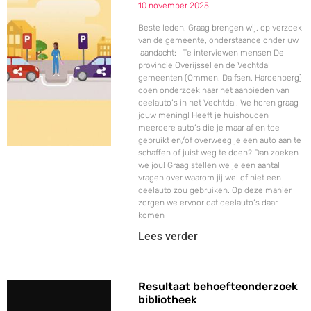
10 november 2025
Beste leden, Graag brengen wij, op verzoek
van de gemeente, onderstaande onder uw
aandacht: Te interviewen mensen De
provincie Overijssel en de Vechtdal
gemeenten (Ommen, Dalfsen, Hardenberg)
doen onderzoek naar het aanbieden van
deelauto’s in het Vechtdal. We horen graag
jouw mening! Heeft je huishouden
meerdere auto’s die je maar af en toe
gebruikt en/of overweeg je een auto aan te
schaffen of juist weg te doen? Dan zoeken
we jou! Graag stellen we je een aantal
vragen over waarom jij wel of niet een
deelauto zou gebruiken. Op deze manier
zorgen we ervoor dat deelauto’s daar
komen
Lees verder
Resultaat behoefteonderzoek
bibliotheek