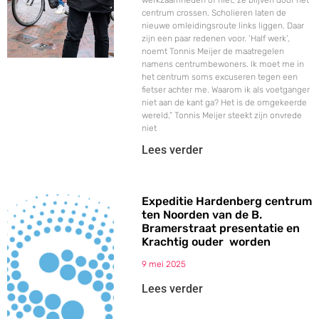
werkzaamheden of niet, ze blijven door het
centrum crossen. Scholieren laten de
nieuwe omleidingsroute links liggen. Daar
zijn een paar redenen voor. ‘Half werk’,
noemt Tonnis Meijer de maatregelen
namens centrumbewoners. Ik moet me in
het centrum soms excuseren tegen een
fietser achter me. Waarom ik als voetganger
niet aan de kant ga? Het is de omgekeerde
wereld.” Tonnis Meijer steekt zijn onvrede
niet
Lees verder
Expeditie Hardenberg centrum
ten Noorden van de B.
Bramerstraat presentatie en
Krachtig ouder worden
9 mei 2025
Lees verder