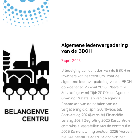
Algemene ledenvergadering
van de BBCH
7 april 2025
Uitnodiging aan de leden van de BBCH en
inwoners van het centrum voor de
algemene ledenvergadering van de BBCH
op woensdag 23 april 2025. Plaats: “De
Schakel” (boven) Tijd: 20.00 uur. Agenda:
Opening Vaststellen van de agenda
Bespreken van de notulen van de
vergadering d.d. april 2024(website).
Jaarverslag 2024(website) Financiёle
verslag 2024 Begroting 2025 Kascontrole
commissie Vaststellen van de contributie
2025 Samenstelling bestuur 2025 Werven
nieuwe bestuursleden Belang van het