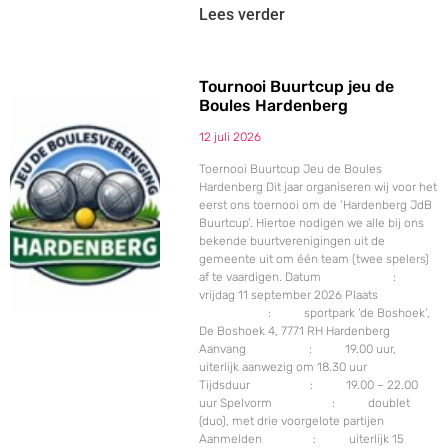
Lees verder
Tournooi Buurtcup jeu de
Boules Hardenberg
12 juli 2026
Toernooi Buurtcup Jeu de Boules
Hardenberg Dit jaar organiseren wij voor het
eerst ons toernooi om de ‘Hardenberg JdB
Buurtcup’. Hiertoe nodigen we alle bij ons
bekende buurtverenigingen uit de
gemeente uit om één team (twee spelers)
af te vaardigen. Datum :
vrijdag 11 september 2026 Plaats
: sportpark ‘de Boshoek’,
De Boshoek 4, 7771 RH Hardenberg
Aanvang : 19.00 uur,
uiterlijk aanwezig om 18.30 uur
Tijdsduur : 19.00 – 22.00
uur Spelvorm : doublet
(duo), met drie voorgelote partijen
Aanmelden : uiterlijk 15