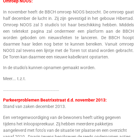
Omroep NOOS:
In november heeft de BBCH omroep NOOS bezocht. De omroep gaat
half december de lucht in. Zij zijn gevestigd in het gebouw Hibertad.
Omroep NOOS zal 3 studio’s tot haar beschikking hebben. Middels
een teletekst pagina zal ondermeer een platform aan de BBCH
worden geboden om nieuwsfeiten te lanceren. De BBCH hoopt
daarmee haar leden nog beter te kunnen bereiken. Vanuit omroep
NOOS zal tevens een lijntje met de Toren tot stand worden gebracht.
De Toren kan daarmee een nieuwe kabelkrant opstarten.
In de studio’s kunnen opnamen gemaakt worden.
Meer…. t.z.t.
…………………………………………………….
Parkeerproblemen Beatrixstraat d.d. november 2013:
Stand van zaken december 2013.
Een vertegenwoordiging van de bewoners heeft uitleg gegeven
tijdens het inloopspreekuur. Zij hebben meerdere pakketjes
aangeleverd met foto’s van de situatie ter plaatse en een overzicht
vanaf 2010 . Daarin tevens beschreven de reeds ondernomen acties.