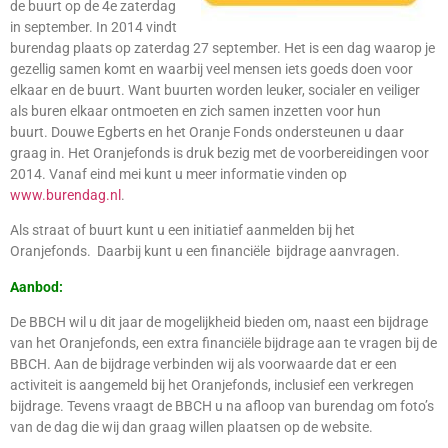
de buurt op de 4e zaterdag
in september. In 2014 vindt
burendag plaats op zaterdag 27 september. Het is een dag waarop je
gezellig samen komt en waarbij veel mensen iets goeds doen voor
elkaar en de buurt. Want buurten worden leuker, socialer en veiliger
als buren elkaar ontmoeten en zich samen inzetten voor hun
buurt. Douwe Egberts en het Oranje Fonds ondersteunen u daar
graag in. Het Oranjefonds is druk bezig met de voorbereidingen voor
2014. Vanaf eind mei kunt u meer informatie vinden op
www.burendag.nl
.
Als straat of buurt kunt u een initiatief aanmelden bij het
Oranjefonds. Daarbij kunt u een financiële bijdrage aanvragen.
Aanbod:
De BBCH wil u dit jaar de mogelijkheid bieden om, naast een bijdrage
van het Oranjefonds, een extra financiële bijdrage aan te vragen bij de
BBCH. Aan de bijdrage verbinden wij als voorwaarde dat er een
activiteit is aangemeld bij het Oranjefonds, inclusief een verkregen
bijdrage. Tevens vraagt de BBCH u na afloop van burendag om foto’s
van de dag die wij dan graag willen plaatsen op de website.