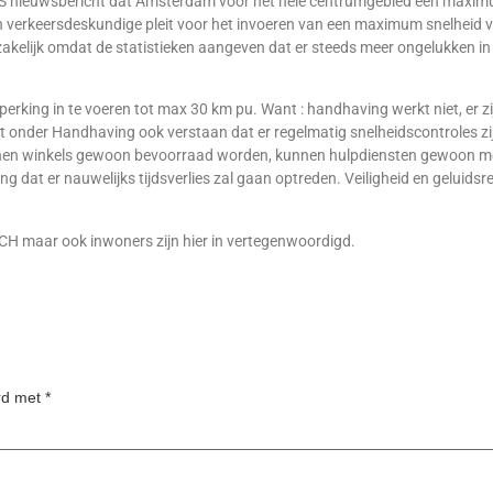
OS nieuwsbericht dat Amsterdam voor het hele centrumgebied een maxim
n verkeersdeskundige pleit voor het invoeren van een maximum snelheid 
akelijk omdat de statistieken aangeven dat er steeds meer ongelukken in
erking in te voeren tot max 30 km pu. Want : handhaving werkt niet, er 
t onder Handhaving ook verstaan dat er regelmatig snelheidscontroles zijn
en winkels gewoon bevoorraad worden, kunnen hulpdiensten gewoon met d
 dat er nauwelijks tijdsverlies zal gaan optreden. Veiligheid en geluidsred
BBCH maar ook inwoners zijn hier in vertegenwoordigd.
erd met
*