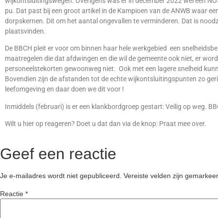
wijkontsluitingswegen. Overigens was er in december 2022 wel een N
pu. Dat past bij een groot artikel in de Kampioen van de ANWB waar ee
dorpskernen. Dit om het aantal ongevallen te verminderen. Dat is noodz
plaatsvinden.
De BBCH pleit er voor om binnen haar hele werkgebied een snelheidsbep
maatregelen die dat afdwingen en die wil de gemeente ook niet, er word
personeelstekorten gewoonweg niet. Ook met een lagere snelheid kunn
Bovendien zijn de afstanden tot de echte wijkontsluitingspunten zo gering
leefomgeving en daar doen we dit voor !
Inmiddels (februari) is er een klankbordgroep gestart: Veilig op weg. 
Wilt u hier op reageren? Doet u dat dan via de knop: Praat mee over.
Geef een reactie
Je e-mailadres wordt niet gepubliceerd.
Vereiste velden zijn gemarke
Reactie
*