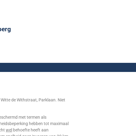
berg
Witte de Withstraat, Parklaan. Niet
 geschermd met termen als
heidsbeperking hebben tot maximaal
cht
wel
behoefte heeft aan