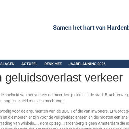
Samen het hart van Harden
RSLAGEN
ACTUEEL
DENK MEE
JAARPLANNING 2026
 geluidsoverlast verkeer
de snelheid van het verkeer op meerdere plekken in de stad. Bruchterweg, 
een hoge snelheid met zich meebrengt.
 gevoelig voor de argumenten van de BBCH of die van inwoners. Er wordt
jn en die
moeten
er zijn voor de veiligheidsdiensten en die
moeten
een snel
orrading van winkels….. Kom op zeg, Hardenberg is geen Amsterdam die e